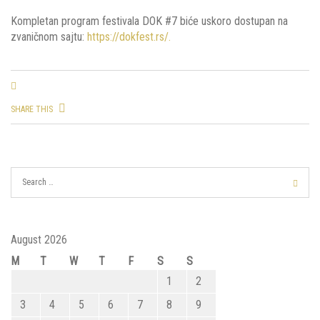
Kompletan program festivala DOK #7 biće uskoro dostupan na
zvaničnom sajtu:
https://dokfest.rs/.
SHARE THIS
August 2026
M
T
W
T
F
S
S
1
2
3
4
5
6
7
8
9