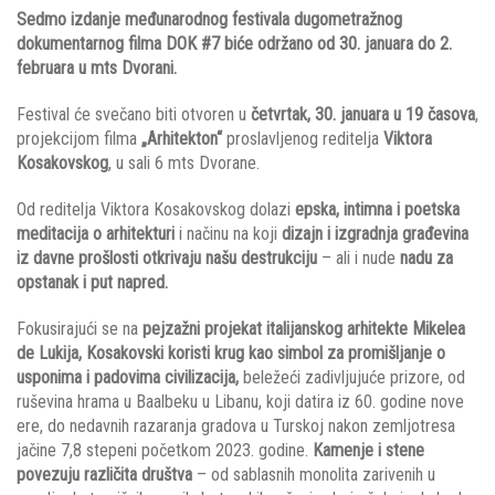
Sedmo izdanje međunarodnog festivala dugometražnog
dokumentarnog filma DOK #7 biće održano od 30. januara do 2.
februara u mts Dvorani.
Festival će svečano biti otvoren u
četvrtak, 30. januara u 19 časova
,
projekcijom filma
„Arhitekton“
proslavljenog reditelja
Viktora
Kosakovskog
, u sali 6 mts Dvorane.
Od reditelja Viktora Kosakovskog dolazi
epska, intimna i poetska
meditacija o arhitekturi
i načinu na koji
dizajn i izgradnja građevina
iz davne prošlosti otkrivaju našu destrukciju
– ali i nude
nadu za
opstanak i put napred.
Fokusirajući se na
pejzažni projekat italijanskog arhitekte Mikelea
de Lukija, Kosakovski koristi krug kao simbol za promišljanje o
usponima i padovima civilizacija,
beležeći zadivljujuće prizore, od
ruševina hrama u Baalbeku u Libanu, koji datira iz 60. godine nove
ere, do nedavnih razaranja gradova u Turskoj nakon zemljotresa
jačine 7,8 stepeni početkom 2023. godine.
Kamenje i stene
povezuju različita društva
– od sablasnih monolita zarivenih u