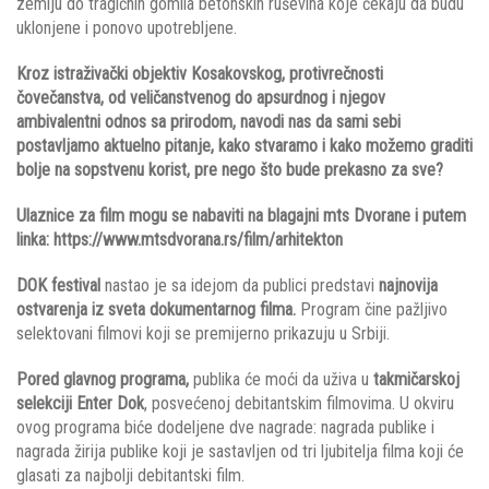
zemlju do tragičnih gomila betonskih ruševina koje čekaju da budu
uklonjene i ponovo upotrebljene.
Kroz istraživački objektiv Kosakovskog, protivrečnosti
čovečanstva, od veličanstvenog do apsurdnog i njegov
ambivalentni odnos sa prirodom, navodi nas da sami sebi
postavljamo aktuelno pitanje, kako stvaramo i kako možemo graditi
bolje na sopstvenu korist, pre nego što bude prekasno za sve?
Ulaznice za film mogu se nabaviti na blagajni mts Dvorane i putem
linka: https://www.mtsdvorana.rs/film/arhitekton
DOK festival
nastao je sa idejom da publici predstavi
najnovija
ostvarenja iz sveta dokumentarnog filma.
Program čine pažljivo
selektovani filmovi koji se premijerno prikazuju u Srbiji.
Pored glavnog programa,
publika će moći da uživa u
takmičarskoj
selekciji
Enter Dok
, posvećenoj debitantskim filmovima. U okviru
ovog programa biće dodeljene dve nagrade: nagrada publike i
nagrada žirija publike koji je sastavljen od tri ljubitelja filma koji će
glasati za najbolji debitantski film.