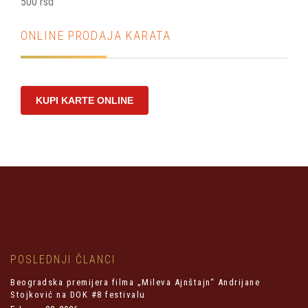
500 rsd
ONLINE PRODAJA KARATA
KUPI KARTE ONLINE
POSLEDNJI ČLANCI
Beogradska premijera filma „Mileva Ajnštajn“ Andrijane
Stojković na DOK #8 festivalu