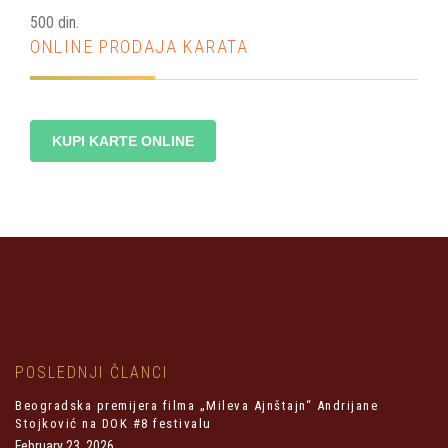
500 din.
ONLINE PRODAJA KARATA
KUPI KARTE ONLINE
POSLEDNJI ČLANCI
Beogradska premijera filma „Mileva Ajnštajn“ Andrijane
Stojković na DOK #8 festivalu
February 23, 2026