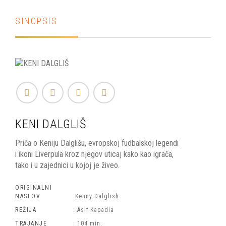
SINOPSIS
KENI DALGLIŠ
Priča o Keniju Dalglišu, evropskoj fudbalskoj legendi
i ikoni Liverpula kroz njegov uticaj kako kao igrača,
tako i u zajednici u kojoj je živeo.
ORIGINALNI
NASLOV
Kenny Dalglish
REŽIJA
: Asif Kapadia
TRAJANJE
: 104 min.