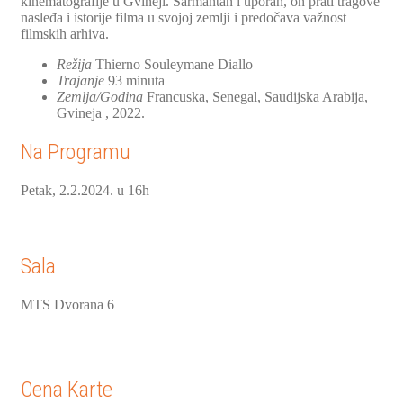
kinematografije u Gvineji. Šarmantan i uporan, on prati tragove
nasleđa i istorije filma u svojoj zemlji i predočava važnost
filmskih arhiva.
Režija
Thierno Souleymane Diallo
Trajanje
93 minuta
Zemlja/Godina
Francuska, Senegal, Saudijska Arabija,
Gvineja , 2022.
Na Programu
Petak, 2.2.2024. u 16h
Sala
MTS Dvorana 6
Cena Karte