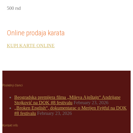
500 rsd
Online prodaja karata
KUPI KARTE ONLINE
Poslednji članci
Beogradska premijera filma „Mileva Ajnštajn“ Andrijane
Stojković na DOK #8 festivalu
February 23, 2026
„Broken English“, dokumentarac o Merijen Fejtful na DOK
#8 festivalu
February 23, 2026
Kontakt info