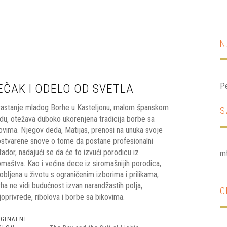
N
Pe
EČAK I ODELO OD SVETLA
astanje mladog Borhe u Kasteljonu, malom španskom
S
du, otežava duboko ukorenjena tradicija borbe sa
ovima. Njegov deda, Matijas, prenosi na unuka svoje
stvarene snove o tome da postane profesionalni
ador, nadajući se da će to izvući porodicu iz
mt
omaštva. Kao i većina dece iz siromašnijih porodica,
obljena u životu s ograničenim izborima i prilikama,
ha ne vidi budućnost izvan narandžastih polja,
C
joprivrede, ribolova i borbe sa bikovima.
IGINALNI