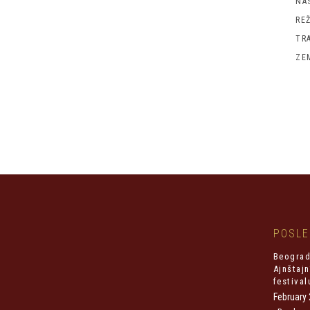
NA
REŽ
TR
ZE
POSLE
Beograd
Ajnštaj
festival
February 