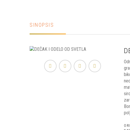
SINOPSIS
D
Odr
gra
bik
neo
mat
sir
zar
Bor
pol
OR