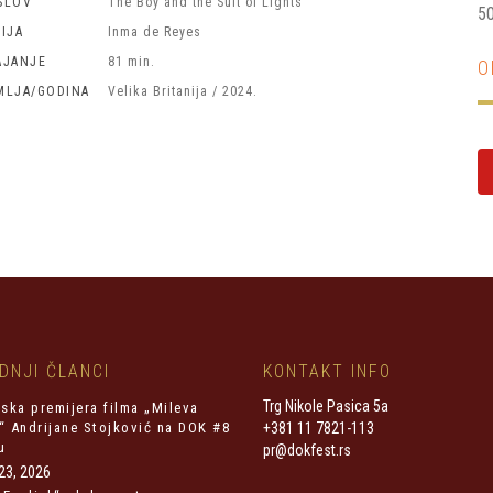
SLOV
The Boy and the Suit of Lights
50
IJA
Inma de Reyes
AJANJE
81 min.
O
MLJA/GODINA
Velika Britanija / 2024.
DNJI ČLANCI
KONTAKT INFO
Trg Nikole Pasica 5a
ska premijera filma „Mileva
n“ Andrijane Stojković na DOK #8
+381 11 7821-113
u
pr@dokfest.rs
23, 2026