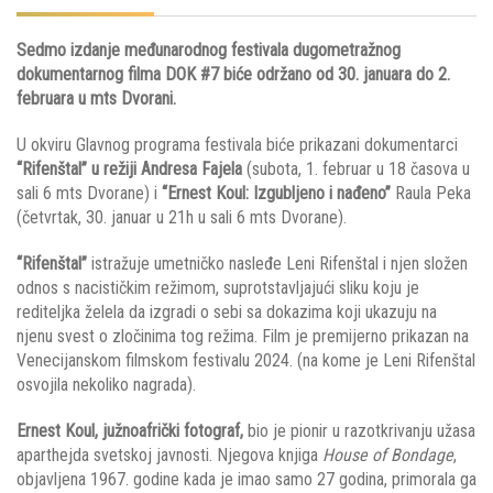
Sedmo izdanje međunarodnog festivala dugometražnog
dokumentarnog filma DOK #7 biće održano od 30. januara do 2.
februara u mts Dvorani.
U okviru Glavnog programa festivala biće prikazani dokumentarci
“Rifenštal” u režiji Andresa Fajela
(subota, 1. februar u 18 časova u
sali 6 mts Dvorane) i
“Ernest Koul: Izgubljeno i nađeno”
Raula Peka
(četvrtak, 30. januar u 21h u sali 6 mts Dvorane).
“Rifenštal”
istražuje umetničko nasleđe Leni Rifenštal i njen složen
odnos s nacističkim režimom, suprotstavljajući sliku koju je
rediteljka želela da izgradi o sebi sa dokazima koji ukazuju na
njenu svest o zločinima tog režima. Film je premijerno prikazan na
Venecijanskom filmskom festivalu 2024. (na kome je Leni Rifenštal
osvojila nekoliko nagrada).
Ernest Koul, južnoafrički fotograf,
bio je pionir u razotkrivanju užasa
aparthejda svetskoj javnosti. Njegova knjiga
House of Bondage
,
objavljena 1967. godine kada je imao samo 27 godina, primorala ga