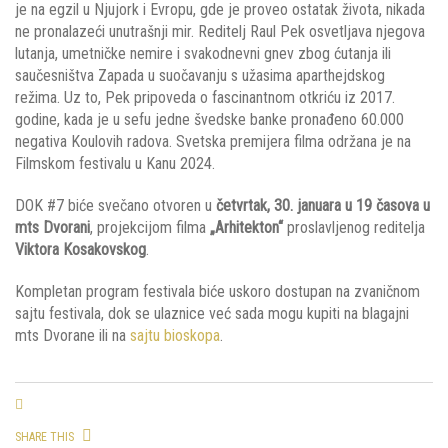
je na egzil u Njujork i Evropu, gde je proveo ostatak života, nikada
ne pronalazeći unutrašnji mir. Reditelj Raul Pek osvetljava njegova
lutanja, umetničke nemire i svakodnevni gnev zbog ćutanja ili
saučesništva Zapada u suočavanju s užasima aparthejdskog
režima. Uz to, Pek pripoveda o fascinantnom otkriću iz 2017.
godine, kada je u sefu jedne švedske banke pronađeno 60.000
negativa Koulovih radova. Svetska premijera filma održana je na
Filmskom festivalu u Kanu 2024.
DOK #7 biće svečano otvoren u
četvrtak, 30. januara u 19 časova u
mts Dvorani
, projekcijom filma
„Arhitekton“
proslavljenog reditelja
Viktora Kosakovskog
.
Kompletan program festivala biće uskoro dostupan na zvaničnom
sajtu festivala
, dok se ulaznice već sada mogu kupiti na blagajni
mts Dvorane ili na
sajtu bioskopa
.
SHARE THIS