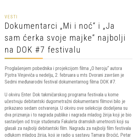
VESTI
Dokumentarci „Mi i noć“ i „Ja
sam ćerka svoje majke“ najbolji
na DOK #7 festivalu
Proglašenjem pobednika i projekcijom filma „O heroju“ autora
Pjotra Vinjeviča u nedelju, 2. februara u mts Dvorani završen je
Sedmi međunarodni festival dokumentarnog filma DOK #7.
U okviru Enter Dok takmičarskog programa festivala u kome
učestvuju debitantski dugometražni dokumentarni filmovi bilo je
prikazano sedam ostvarenja. U okviru ove selekcije dodeljena su
dva priznanja i to nagrada publike i nagrada mladog žirija koji je bio
sastavljen od troje studenata Fakuleta dramskih umetnosti koji su
glasali za najbolji debitantski film. Nagradu za najbolji film festivala
odlukom mladog žirija, koji je radio u sastavu Tamara Broćić, Petar