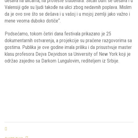
dešava na ulicama, na proteste studenata. Sličan bunt se dešava i u
Valensiji gde su ljudi takođe na ulici zbog nedavnih poplava. Mislim
da je ovo sve što se dešava i u vašoj i u mojoj zemlji jako važno i
mene veoma duboko dotiče“.
Podsećamo, tokom četiri dana festivala prikazano je 25
dokumentarnih ostvarenja, a projekcije su praćene razgovorima sa
gostima. Publika je ove godine imala priliku i da prisustvuje master
klasu profesora Dejva Dejvidson sa University of New York koji je
održao zajedno sa Darkom Lungulovim, rediteljem iz Srbije.