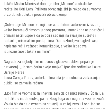
Lakić i Milutin Milošević dobio je film „Mi i noć“ australijske
rediteljke Odri Lem. Prilikom obraćanja žiri je rekao da su veoma
brzo doneli odluku i pročitali obrazloženje:
„Ostvarenje Mi i noć izdvojilo se autentičnim autorskim izrazom,
vešto baratajući ritmom jednog prostora, unutar koga na poetičan i
oniričan način uspeva da evocira sećanja na slučajne susrete i
rastanke, minimalnim postupcima. Daje uzbudljivo sagledavanje
napisane reči i važnosti komunikacije, a vešto izbegava
jednoznačnost teksta na filmu.“
Nagrada za najbolji film na osnovu glasova publike pripala je
ostvarenju „Ja sam ćerka svoje majke“ španske rediteljke Laure
Garsije Perez.
Laura Garsija Perez, autorka filma bila je prisutna na zatvaranju i
publici se zahvalila rečima:
„Moj film je veoma ličan i navikla sam da ga prikazujem u Španiji, a
ne toliko u inostranstvu, pa mi zbog toga ova nagrada veoma znači.
Volela bih da se osvrnem na situaciju u vašoj zemlji i ono što se