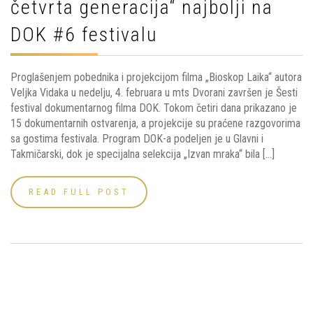
četvrta generacija“ najbolji na
DOK #6 festivalu
Proglašenjem pobednika i projekcijom filma „Bioskop Laika“ autora
Veljka Vidaka u nedelju, 4. februara u mts Dvorani završen je Šesti
festival dokumentarnog filma DOK. Tokom četiri dana prikazano je
15 dokumentarnih ostvarenja, a projekcije su praćene razgovorima
sa gostima festivala. Program DOK-a podeljen je u Glavni i
Takmičarski, dok je specijalna selekcija „Izvan mraka“ bila […]
READ FULL POST