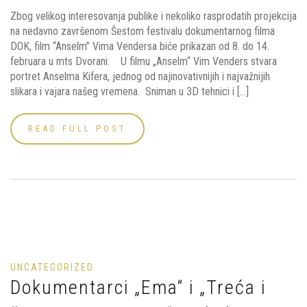
Zbog velikog interesovanja publike i nekoliko rasprodatih projekcija
na nedavno završenom Šestom festivalu dokumentarnog filma
DOK, film “Anselm” Vima Vendersa biće prikazan od 8. do 14.
februara u mts Dvorani. U filmu „Anselm“ Vim Venders stvara
portret Anselma Kifera, jednog od najinovativnijih i najvažnijih
slikara i vajara našeg vremena. Sniman u 3D tehnici i […]
READ FULL POST
UNCATEGORIZED
Dokumentarci „Ema“ i „Treća i