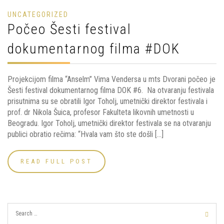
UNCATEGORIZED
Počeo Šesti festival
dokumentarnog filma #DOK
Projekcijom filma “Anselm” Vima Vendersa u mts Dvorani počeo je
Šesti festival dokumentarnog filma DOK #6. Na otvaranju festivala
prisutnima su se obratili Igor Toholj, umetnički direktor festivala i
prof. dr Nikola Šuica, profesor Fakulteta likovnih umetnosti u
Beogradu. Igor Toholj, umetnički direktor festivala se na otvaranju
publici obratio rečima: “Hvala vam što ste došli […]
READ FULL POST